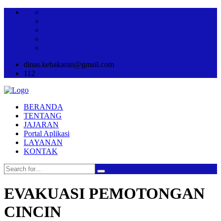
dinas.kebakaran@gmail.com
112
BERANDA
TENTANG
JAJARAN
Portal Aplikasi
LAYANAN
KONTAK
EVAKUASI PEMOTONGAN
CINCIN