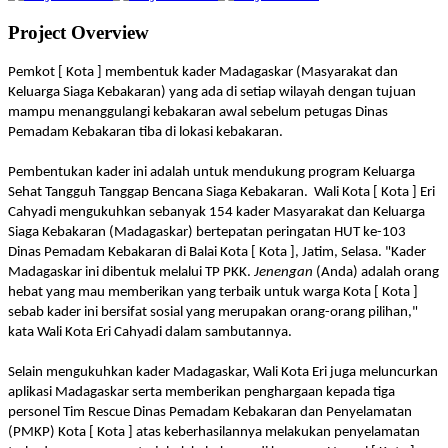
Project Overview
Pemkot [ Kota ] membentuk kader Madagaskar (Masyarakat dan
Keluarga Siaga Kebakaran) yang ada di setiap wilayah dengan tujuan
mampu menanggulangi kebakaran awal sebelum petugas Dinas
Pemadam Kebakaran tiba di lokasi kebakaran.
Pembentukan kader ini adalah untuk mendukung program Keluarga
Sehat Tangguh Tanggap Bencana Siaga Kebakaran.
Wali Kota [ Kota ] Eri
Cahyadi mengukuhkan sebanyak 154 kader Masyarakat dan Keluarga
Siaga Kebakaran (Madagaskar) bertepatan peringatan HUT ke-103
Dinas Pemadam Kebakaran di Balai Kota [ Kota ], Jatim, Selasa. "Kader
Madagaskar ini dibentuk melalui TP PKK.
Jenengan
(Anda) adalah orang
hebat yang mau memberikan yang terbaik untuk warga Kota [ Kota ]
sebab kader ini bersifat sosial yang merupakan orang-orang pilihan,"
kata Wali Kota Eri Cahyadi dalam sambutannya.
Selain mengukuhkan kader Madagaskar, Wali Kota Eri juga meluncurkan
aplikasi Madagaskar serta memberikan penghargaan kepada tiga
personel Tim Rescue Dinas Pemadam Kebakaran dan Penyelamatan
(PMKP) Kota [ Kota ] atas keberhasilannya melakukan penyelamatan