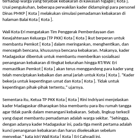
terhadap warga yang terjebak kebakaran di kawasan Ngagel [ Kota ].
Usai pengukuhan, beberapa perwakilan kader didampingi para personel
Dinas PMKP [ Kota ] melakukan simulasi pemadaman kebakaran di
halaman Balai Kota [ Kota ].
Wali Kota Eri mengatakan Tim Penggerak Pemberdayaan dan
Kesejahteraan Keluarga (TP PKK) Kota [ Kota ] ikut berperan untuk
membantu Pemkot [ Kota ] dalam meringankan, menghentikan, dan
mencegah bencana, khususnya bencana kebakaran. Makanya, kader
Madagaskar dibentuk untuk membantu memberikan sosialisasi
penanganan kebakaran di tingkat kelurahan hingga RT/RW. Eri
memastikan Pemkot [ Kota ] akan terus menggandeng para kader yang
telah menciptakan kebaikan dan amal jariah untuk Kota [ Kota ]. "Kader
bekerja untuk kepentingan umat dan Kota [ Kota ]. Tidak untuk
kepentingan pihak-pihak tertentu," ujarnya.
Sementara itu, Ketua TP PKK Kota [ Kota ] Rini Indriyani menjelaskan
kader Madagaskar diharapkan bisa membantu para ibu rumah tangga
agar tidak panik dalam menangani kebakaran. Sebab, lingkup terkecil
yang dapat membantu pemadaman adalah warga sekitar. "Sehingga,
dengan adanya kader Madagaskar ini, pada tiga menit pertama adalah
kunci penanganan kebakaran dan harus diselesaikan sebelum
menyebar," kata istri Wali Kota [ Kota ] Eri Cahyadi ini.