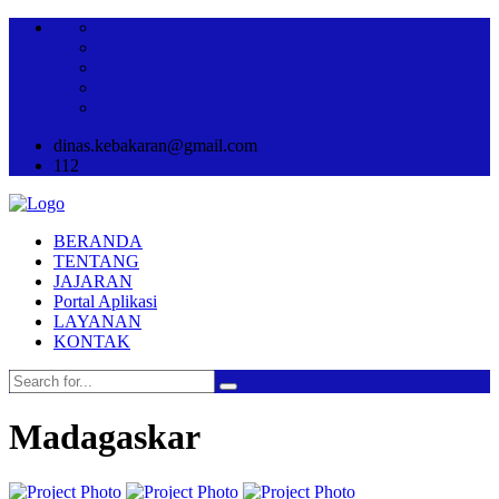
dinas.kebakaran@gmail.com
112
BERANDA
TENTANG
JAJARAN
Portal Aplikasi
LAYANAN
KONTAK
Madagaskar