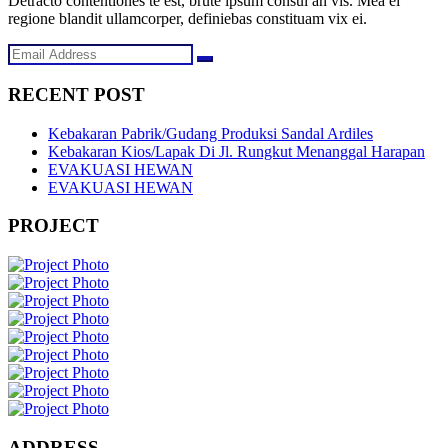
Detracto contentiones te est, brute ipsum consul an vis. Mea ei
regione blandit ullamcorper, definiebas constituam vix ei.
RECENT POST
Kebakaran Pabrik/Gudang Produksi Sandal Ardiles
Kebakaran Kios/Lapak Di Jl. Rungkut Menanggal Harapan
EVAKUASI HEWAN
EVAKUASI HEWAN
PROJECT
ADDRESS